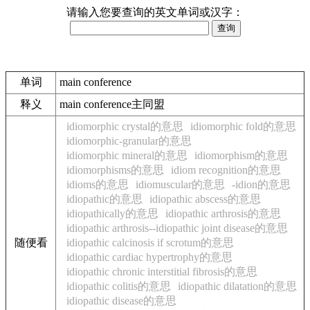
请输入您要查询的英文单词或汉字：
单词
main conference
释义
main conference主同盟
idiomorphic crystal的意思
idiomorphic fold的意思
idiomorphic-granular的意思
idiomorphic mineral的意思
idiomorphism的意思
idiomorphisms的意思
idiom recognition的意思
idioms的意思
idiomuscular的意思
-idion的意思
idiopathic的意思
idiopathic abscess的意思
idiopathically的意思
idiopathic arthrosis的意思
idiopathic arthrosis--idiopathic joint disease的意思
随便看
idiopathic calcinosis if scrotum的意思
idiopathic cardiac hypertrophy的意思
idiopathic chronic interstitial fibrosis的意思
idiopathic colitis的意思
idiopathic dilatation的意思
idiopathic disease的意思