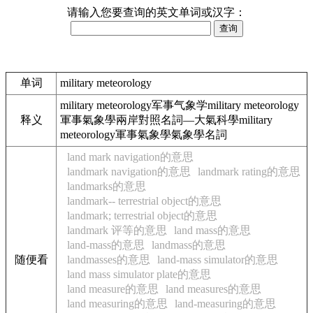
请输入您要查询的英文单词或汉字：
单词
military meteorology
military meteorology军事气象学military meteorology
释义
軍事氣象學兩岸對照名詞—大氣科學military
meteorology軍事氣象學氣象學名詞
land mark navigation的意思
landmark navigation的意思
landmark rating的意思
landmarks的意思
landmark-- terrestrial object的意思
landmark; terrestrial object的意思
landmark 评等的意思
land mass的意思
land-mass的意思
landmass的意思
随便看
landmasses的意思
land-mass simulator的意思
land mass simulator plate的意思
land measure的意思
land measures的意思
land measuring的意思
land-measuring的意思