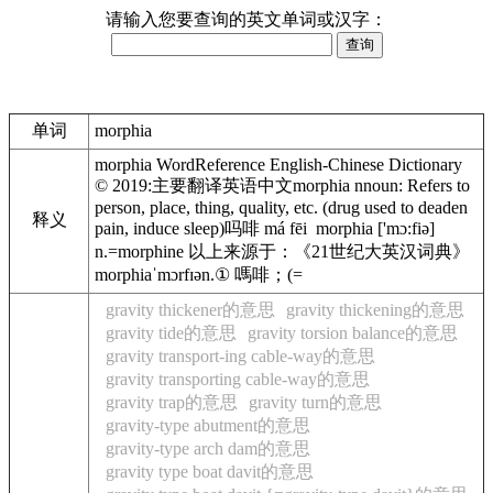
请输入您要查询的英文单词或汉字：
单词
morphia
morphia WordReference English-Chinese Dictionary
© 2019:主要翻译英语中文morphia nnoun: Refers to
person, place, thing, quality, etc. (drug used to deaden
释义
pain, induce sleep)吗啡 má fēi morphia ['mɔ:fiə]
n.=morphine 以上来源于：《21世纪大英汉词典》
morphiaˈmɔrfɪən.① 嗎啡；(=
gravity thickener的意思
gravity thickening的意思
gravity tide的意思
gravity torsion balance的意思
gravity transport-ing cable-way的意思
gravity transporting cable-way的意思
gravity trap的意思
gravity turn的意思
gravity-type abutment的意思
gravity-type arch dam的意思
gravity type boat davit的意思