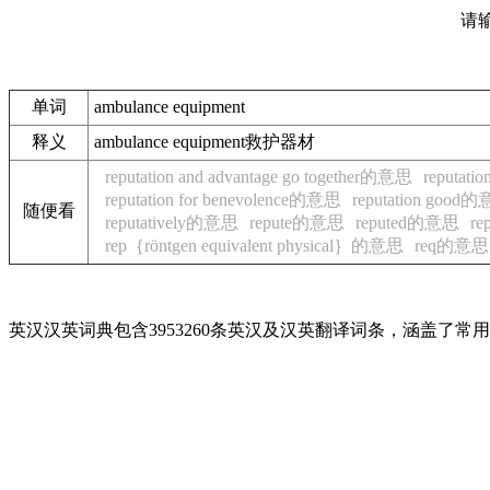
请
单词
ambulance equipment
释义
ambulance equipment救护器材
reputation and advantage go together的意思
reputati
reputation for benevolence的意思
reputation good
随便看
reputatively的意思
repute的意思
reputed的意思
re
rep｛röntgen equivalent physical｝的意思
req的意思
英汉汉英词典包含3953260条英汉及汉英翻译词条，涵盖了