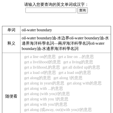
请输入您要查询的英文单词或汉字：
单词
oil-water boundary
oil-water boundary油-水边界oil-water boundary油-水
释义
邊界海洋科學名詞—兩岸海洋科學名詞oil-water
boundary油-水邊界海洋科學名詞
get a line on的意思
get a line on ...的意思
get a livelihood的意思
get a living的意思
get a livlihood,的意思
get all dolled up的意思
get a load of的意思
get a load on的意思
get along的意思
get along !的意思
get along in years的意思
get along with的意思
get along with ...的意思
get along (with you)!的意思
随便看
get along with you !的意思
get along with you!的意思
get along (或away, out)(with you)!的意思