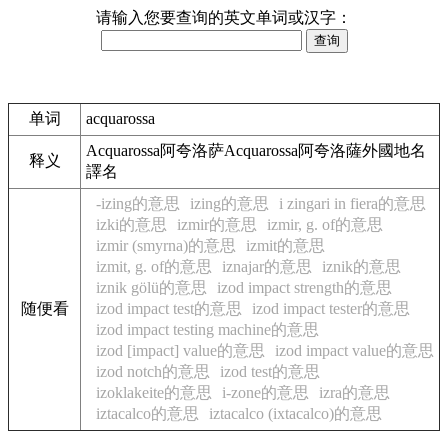
请输入您要查询的英文单词或汉字：
单词
acquarossa
Acquarossa阿夸洛萨Acquarossa阿夸洛薩外國地名
释义
譯名
-izing的意思
izing的意思
i zingari in fiera的意思
izki的意思
izmir的意思
izmir, g. of的意思
izmir (smyrna)的意思
izmit的意思
izmit, g. of的意思
iznajar的意思
iznik的意思
iznik gölü的意思
izod impact strength的意思
随便看
izod impact test的意思
izod impact tester的意思
izod impact testing machine的意思
izod [impact] value的意思
izod impact value的意思
izod notch的意思
izod test的意思
izoklakeite的意思
i-zone的意思
izra的意思
iztacalco的意思
iztacalco (ixtacalco)的意思