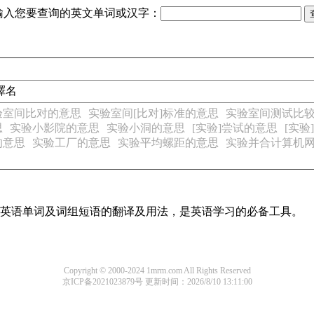
输入您要查询的英文单词或汉字：
名譯名
验室间比对的意思
实验室间[比对]标准的意思
实验室间测试比
思
实验小影院的意思
实验小洞的意思
[实验]尝试的意思
[实验
的意思
实验工厂的意思
实验平均螺距的意思
实验并合计算机
常用英语单词及词组短语的翻译及用法，是英语学习的必备工具。
Copyright © 2000-2024 1mrm.com All Rights Reserved
京ICP备2021023879号
更新时间：2026/8/10 13:11:00