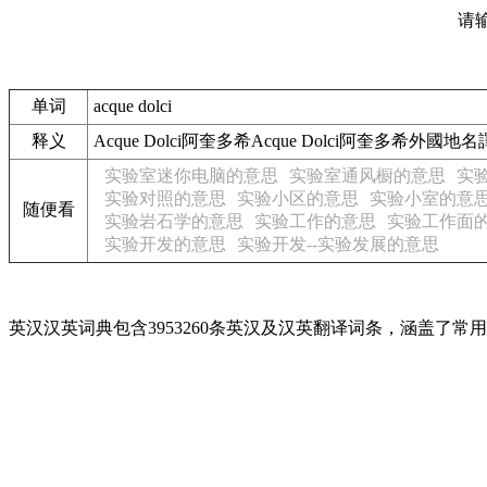
请
单词
acque dolci
释义
Acque Dolci阿奎多希Acque Dolci阿奎多希外國地
实验室迷你电脑的意思
实验室通风橱的意思
实
实验对照的意思
实验小区的意思
实验小室的意
随便看
实验岩石学的意思
实验工作的意思
实验工作面
实验开发的意思
实验开发--实验发展的意思
英汉汉英词典包含3953260条英汉及汉英翻译词条，涵盖了