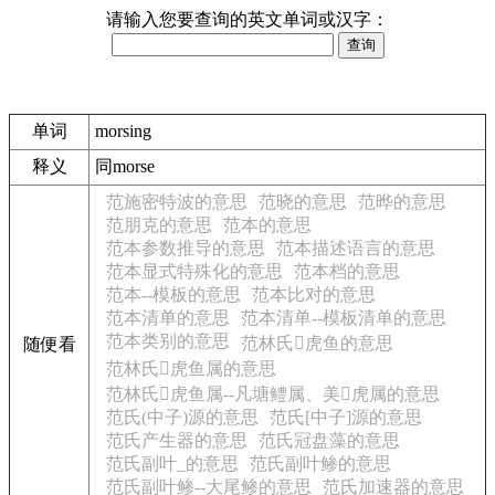
请输入您要查询的英文单词或汉字：
单词
morsing
释义
同morse
范施密特波的意思
范晓的意思
范晔的意思
范朋克的意思
范本的意思
范本参数推导的意思
范本描述语言的意思
范本显式特殊化的意思
范本档的意思
范本--模板的意思
范本比对的意思
范本清单的意思
范本清单--模板清单的意思
范本类别的意思
范林氏𫚥虎鱼的意思
随便看
范林氏𫚥虎鱼属的意思
范林氏𫚥虎鱼属--凡塘鳢属、美𫚥虎属的意思
范氏(中子)源的意思
范氏[中子]源的意思
范氏产生器的意思
范氏冠盘藻的意思
范氏副叶_的意思
范氏副叶鲹的意思
范氏副叶鲹--大尾鲹的意思
范氏加速器的意思