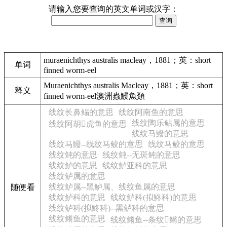
请输入您要查询的英文单词或汉字：
muraenichthys australis macleay，1881；英：short
单词
finned worm-eel
Muraenichthys australis Macleay，1881；英：short
释义
finned worm-eel澳洲蟲鰻魚類
线纹长鼻鳎的意思
线纹阿南鱼的意思
线纹陶乐鲇属的意思
线纹阿胡𫚥虎鱼的意思
线纹马鱍的意思
线纹马鱍--线纹马鲛的意思
线纹马鲛的意思
线纹鲀的意思
线纹鲀--无斑鲀的意思
线纹鲈的意思
线纹鲈亚科的意思
线纹鲈属的意思
线纹鲈属--黑鲈属、线纹鱼属的意思
随便看
线纹鲈科的意思
线纹鲈科(拟鮗科)的意思
线纹鲈科(拟鮗科)--黑鲈科的意思
线纹鳉鱼的意思
线纹鳉鱼--条纹𫚥鳉的意思