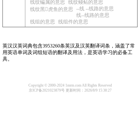
线纹鳊属的意思
线纹鳗鲇的意思
--线 --线路的意思
线纹黑𫚥虎鱼的意思
线--线路的意思
线组的意思
线组件的意思
英汉汉英词典包含3953260条英汉及汉英翻译词条，涵盖了常
用英语单词及词组短语的翻译及用法，是英语学习的必备工
具。
Copyright © 2000-2024 1mrm.com All Rights Reserved
京ICP备2021023879号
更新时间：2026/8/9 15:38:27