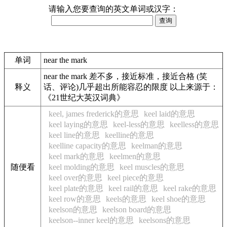
请输入您要查询的英文单词或汉字：
单词
near the mark
near the mark 差不多，接近标准，接近合格 (笑
释义
话、评论)几乎超出所能容忍的限度 以上来源于：
《21世纪大英汉词典》
keel, james frederick的意思
keel laid的意思
keel laying的意思
keel-less的意思
keelless的意思
keel line的意思
keelline的意思
keelline capacity的意思
keelman的意思
keel mark的意思
keelmen的意思
随便看
keel molding的意思
keel muscles的意思
keel over的意思
keel piece的意思
keel plate的意思
keel rail的意思
keel rake的意思
keel row的意思
keels的意思
keel shoe的意思
keelson的意思
keelson board的意思
keelson--inner keel的意思
keelsons的意思