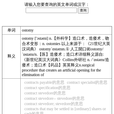
请输入您要查询的英文单词或汉字：
单词
ostomy
ostomy ['ɔstəmi] n.【外科学】造口术，造瘘术，吻
合术变形：n. ostomies 以上来源于：《21世纪大英
汉词典》 ostomyˈɑstəmɪn.① 人工開口術ostomy/
ˈɒstəmɪ/n.【医】造瘘术；造口术详细释义源自:
释义
《新世纪英汉大词典》Collins外研社 n. /ˈɒstəmɪ/造
瘘术；造口术【药品】英英释义n.surgical
procedure that creates an artificial opening for the
elimination of
contracts payable的意思
contract specialist的意思
contract specification的意思
contract stevedore的意思
contract stevedore-- stevedore的意思
contract stevedore; stevedore的意思
contracts that may be settled in [ordinary] shares or
cash的意思