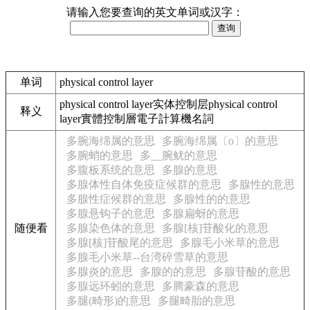
请输入您要查询的英文单词或汉字：
单词
physical control layer
physical control layer实体控制层physical control
释义
layer實體控制層電子計算機名詞
多腕海绵属的意思
多腕海绵属〔o〕的意思
多腕蛸的意思
多__腕鱿的意思
多腹板系统的意思
多腺的意思
多腺体性自体免疫症候群的意思
多腺性的意思
多腺性症候群的意思
多腺性的的意思
多腺悬钩子的意思
多腺扁蚜的意思
随便看
多腺染色体的意思
多腺[核]苷酸化的意思
多腺[核]苷酸尾的意思
多腺毛小米草的意思
多腺毛小米草--台湾碎雪草的意思
多腺炎的意思
多腺的的意思
多腺苷酸的意思
多腺远环蚓的意思
多腾豪森的意思
多腿(畸形)的意思
多腿畸胎的意思