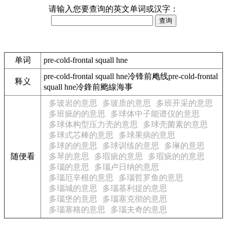
请输入您要查询的英文单词或汉字：
单词
pre-cold-frontal squall hne
pre-cold-frontal squall hne冷锋前飑线pre-cold-frontal
释义
squall hne冷鋒前颮線海事
多玻岩的意思
多玻质的意思
多班开采的意思
多班疵的的意思
多球体中子能谱仪的意思
多球体构型压力壳的意思
多球壳菌素的意思
多球式芯棒的意思
多球果病的意思
多球的的意思
多球训练的意思
多琳的意思
随便看
多琴的意思
多瑕疵的意思
多瑕疵的的意思
多瑙的意思
多瑙卢日纳的意思
多瑙厄辛根的意思
多瑙哲罗鱼的意思
多瑙城的意思
多瑙基利提的意思
多瑙堡的意思
多瑙塞克彻的意思
多瑙塞格的意思
多瑙夫奇的意思