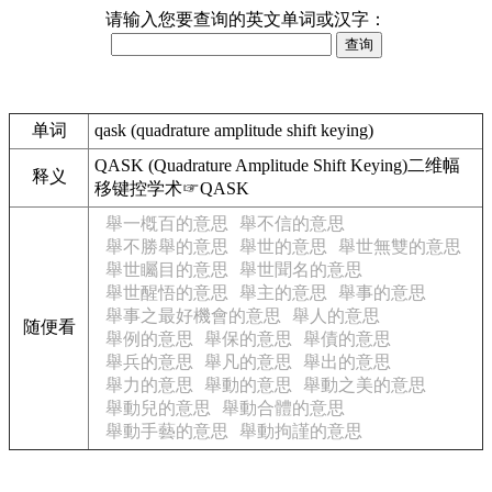
请输入您要查询的英文单词或汉字：
单词
qask (quadrature amplitude shift keying)
QASK (Quadrature Amplitude Shift Keying)二维幅
释义
移键控学术☞QASK
舉一槪百的意思
舉不信的意思
舉不勝舉的意思
舉世的意思
舉世無雙的意思
舉世矚目的意思
舉世聞名的意思
舉世醒悟的意思
舉主的意思
舉事的意思
舉事之最好機會的意思
舉人的意思
随便看
舉例的意思
舉保的意思
舉債的意思
舉兵的意思
舉凡的意思
舉出的意思
舉力的意思
舉動的意思
舉動之美的意思
舉動兒的意思
舉動合體的意思
舉動手藝的意思
舉動拘謹的意思