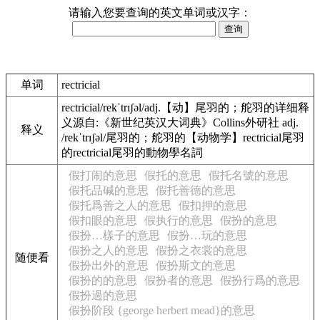
请输入您要查询的英文单词或汉字：
单词
rectricial
rectricial/rekˈtrɪʃəl/adj.【动】尾羽的；舵羽的详细释
义源自:《新世纪英汉大词典》Collins外研社 adj.
释义
/rekˈtrɪʃəl/尾羽的；舵羽的【动物学】rectricial尾羽
的rectricial尾羽的動物學名詞
假打闹的意思
假托的意思
假托名號的意思
假托品碱的意思
假托善德的意思
假托爲善之人的意思
假扣押的意思
假扣眼的意思
假执行的意思
假扮的意思
假扮…樣子的意思
假扮…玩的意思
假扮之人的意思
假扮之衣裳的意思
随便看
假扮出外的意思
假扮斯文的意思
假扮的的意思
假扮者的意思
假扮行爲的意思
假扮過的意思
假扮阶段 {george herbert mead}的意思