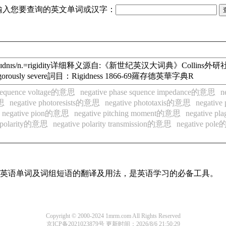
输入您要查询的英文单词或汉字：
dʒɪdnɪs/n.=rigidity详细释义源自:《新世纪英汉大词典》Collins外研社 n /ˈrɪdʒɪ
igid and rigorously severe詞目：Rigidness 1866-69羅存德英華字典R
e sequence voltage的意思
negative phase squence impedance的意思
n
意思
negative photoresists的意思
negative phototaxis的意思
negativ
negative pion的意思
negative pitching moment的意思
negative p
e polarity的意思
negative polarity transmission的意思
negative po
常用英语单词及词组短语的翻译及用法，是英语学习的必备工具。
Copyright © 2000-2024 1mrm.com All Rights Reserved
京ICP备2021023879号
更新时间：2026/8/6 21:50:29