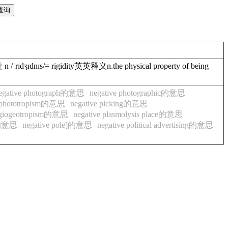
dnɪs/= rigidity英英释义n.the physical property of being
egative photograph的意思
negative photographic的意思
e phototropism的意思
negative picking的意思
lagiogeotropism的意思
negative plasmolysis place的意思
le的意思
negative pole]的意思
negative political advertising的意思