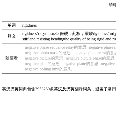
请
单词
rigidness
rigidnessˈrɪdʒɪdnɪsn.① 僵硬；刻板；嚴峻rigidness/ˈrɪ
释义
stiff and resisting bendingthe quality of being r
negative phase sequence relay的意思
negative phas
negative photo mask的意思
negative photoresist的
随便看
negative picture的意思
negative picture phase的意思
negative plate的意思
negative platte的意思
negativ
negative polling limit的意思
英汉汉英词典包含3953260条英汉及汉英翻译词条，涵盖了