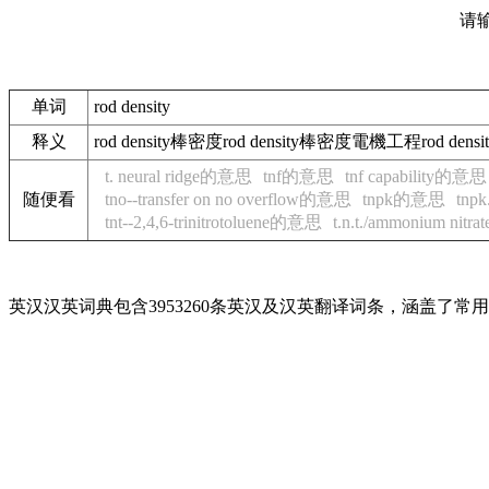
请
单词
rod density
释义
rod density棒密度rod density棒密度電機工程rod d
t. neural ridge的意思
tnf的意思
tnf capability的意思
随便看
tno--transfer on no overflow的意思
tnpk的意思
tnp
tnt--2,4,6-trinitrotoluene的意思
t.n.t./ammonium nit
英汉汉英词典包含3953260条英汉及汉英翻译词条，涵盖了