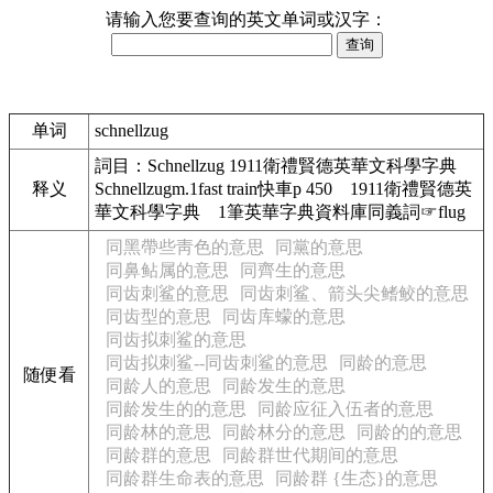
请输入您要查询的英文单词或汉字：
单词
schnellzug
詞目：Schnellzug 1911衛禮賢德英華文科學字典
释义
Schnellzugm.1fast train快車p 450 1911衛禮賢德英
華文科學字典 1筆英華字典資料庫同義詞☞flug
同黑帶些靑色的意思
同黨的意思
同鼻鲇属的意思
同齊生的意思
同齿刺鲨的意思
同齿刺鲨、箭头尖鳍鲛的意思
同齿型的意思
同齿库蠓的意思
同齿拟刺鲨的意思
同齿拟刺鲨--同齿刺鲨的意思
同龄的意思
随便看
同龄人的意思
同龄发生的意思
同龄发生的的意思
同龄应征入伍者的意思
同龄林的意思
同龄林分的意思
同龄的的意思
同龄群的意思
同龄群世代期间的意思
同龄群生命表的意思
同龄群 {生态}的意思