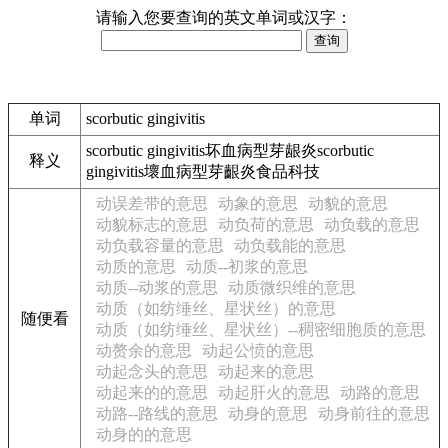
请输入您要查询的英文单词或汉字：
单词
scorbutic gingivitis
scorbutic gingivitis坏血病型芽龈炎scorbutic
释义
gingivitis壞血病型芽齦炎食品科技
动误差带的意思
动象的意思
动貌的意思
动貌标志的意思
动负荷的意思
动负载的意思
动负载容量的意思
动负载能的意思
动质的意思
动质--初浆的意思
动质--动浆的意思
动质微织维的意思
动质（如纺缍丝、星状丝）的意思
随便看
动质（如纺缍丝、星状丝）--稠密细胞质的意思
动赘余的意思
动起公愤的意思
动起念头的意思
动起来的意思
动起来的的意思
动起肝火的意思
动路的意思
动路--路线的意思
动身的意思
动身前往的意思
动身的的意思