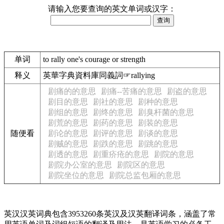
请输入您要查询的英文单词或汉字：
单词
to rally one's courage or strength
释义
英華字典資料庫同義詞☞rallying
剧痛的的意思
剧痛--苦痛的意思
剧盗的意思
剧目的意思
剧社的意思
剧种的意思
剧组的意思
剧终的意思
剧臭杆菌的意思
剧荒的意思
剧药的意思
剧装的意思
随便看
剧论的意思
剧评的意思
剧谈的意思
剧贼的意思
剧跌的意思
剧跳的意思
剧透的意思
剧重疥疮的意思
剧院的意思
剧院办公室的意思
剧院区的意思
剧院坐位的意思
剧院总监包厢的意思
英汉汉英词典包含3953260条英汉及汉英翻译词条，涵盖了常