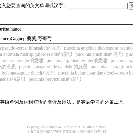
输入您要查询的英文单词或汉字：
stricta hance
tricta(Hance)Gagnep.蘡薁;野葡萄
ora pseudo-cerasi hiratsakaf的意思
puccinia angelica;thekospora pseu
ia anomala rostrup;p.hordei otth的意思
puccinia arachidis的意思
pu
a arenariaewinter的意思
puccinia argentate winter的意思
puccinia ar
iaris的意思
puccinia asparagi de candslle的意思
puccinia asparagi-l
ia belamac-andae dietel的意思
puccinia belamac-andae dietel--ured
yamensis的意思
puccinia breviculmis的意思
常用英语单词及词组短语的翻译及用法，是英语学习的必备工具。
Copyright © 2000-2024 1mrm.com All Rights Reserved
京ICP备2021023879号
更新时间：2026/8/8 23:59:13