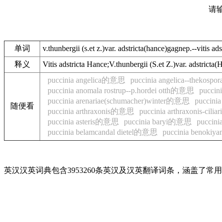
请
单词
v.thunbergii (s.et z.)var. adstricta(hance)gagnep.--vitis ad
释义
Vitis adstricta Hance;V.thunbergii (S.et Z.)var. ads
puccinia angelica的意思
puccinia angelica--thekosp
puccinia anomala rostrup--p.hordei otth的意思
puccin
puccinia arenariae(schumacher)winter的意思
puccini
随便看
puccinia arthraxonis的意思
puccinia arthraxonis-cil
puccinia asteris的意思
puccinia baryi的意思
puccin
puccinia belamcandal dietel的意思
puccinia benoki
英汉汉英词典包含3953260条英汉及汉英翻译词条，涵盖了