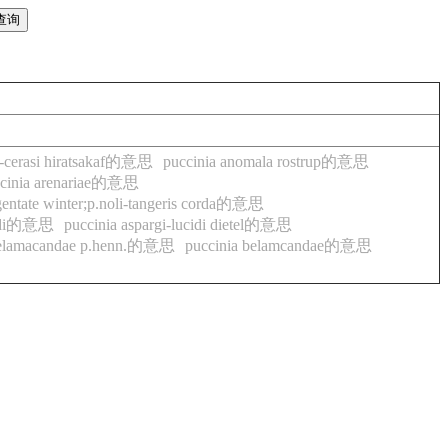
do-cerasi hiratsakaf的意思
puccinia anomala rostrup的意思
ccinia arenariae的意思
gentate winter;p.noli-tangeris corda的意思
ucidi的意思
puccinia aspargi-lucidi dietel的意思
o belamacandae p.henn.的意思
puccinia belamcandae的意思