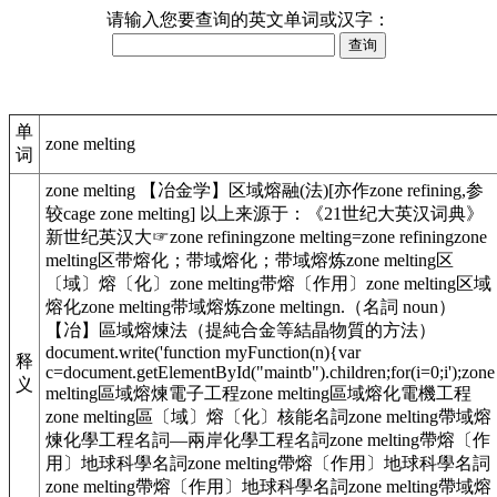
请输入您要查询的英文单词或汉字：
单
zone melting
词
zone melting 【冶金学】区域熔融(法)[亦作zone refining,参
较cage zone melting] 以上来源于：《21世纪大英汉词典》
新世纪英汉大☞zone refiningzone melting=zone refiningzone
melting区带熔化；带域熔化；带域熔炼zone melting区
〔域〕熔〔化〕zone melting带熔〔作用〕zone melting区域
熔化zone melting带域熔炼zone meltingn.（名詞 noun）
【冶】區域熔煉法（提純合金等結晶物質的方法）
document.write('function myFunction(n){var
释
c=document.getElementById("maintb").children;for(i=0;i');zone
义
melting區域熔煉電子工程zone melting區域熔化電機工程
zone melting區〔域〕熔〔化〕核能名詞zone melting帶域熔
煉化學工程名詞—兩岸化學工程名詞zone melting帶熔〔作
用〕地球科學名詞zone melting帶熔〔作用〕地球科學名詞
zone melting帶熔〔作用〕地球科學名詞zone melting帶域熔