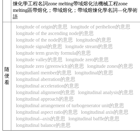
煉化學工程名詞zone melting帶域熔化法機械工程zone
melting區帶熔化；帶域熔化；帶域熔煉化學名詞—化學術
語
longitude of origin的意思
longitude of perihelion的意思
longitude of the ascending node的意思
longitude of the node的意思
longitudes的意思
longitude signal的意思
longitude stream的意思
longitude term gravity formula的意思
longitude valley的意思
longitude zero的意思
longitude zero (greenwich)的意思
longitude zones的意思
随
longitudianl member的意思
longitudinal的意思
便
longitudinal aberration的意思
看
longitudinal acceleration的意思
longitudinal alignment的意思
longitudinal analysis的意思
longitudinal approach的意思
longitudinal arrangement of turbogenerator unit的意思
longitudinal aspect ratio的意思
longitudinal axis的意思
longitudinal--axis的意思
longitudinal baffle的意思
longitudinal balance的意思