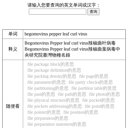
请输入您要查询的英文单词或汉字：
单词
begomovirus pepper leaf curl virus
Begomovirus Pepper leaf curl virus辣椒曲叶病毒
释义
Begomovirus Pepper leaf curl virus辣椒曲葉病毒中
央研究院臺灣物種名錄
file package block的意思
file package definition的意思
file packing density的意思
file page的意思
file parameter的意思
file parity checks的意思
file partitioning的意思
file partition table的意思
file past的意思
file path的意思
file photo的意思
file physical structure的意思
file pocket的意思
随便看
file pockets addressing的意思
file point的意思
file pointer的意思
file position的意思
file preparation的意思
file preparation statement的意思