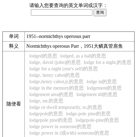
请输入您要查询的英文单词或汉字：
单词
1951--normichthys operosus parr
释义
Normichthys operosus Parr，1951大鳞真管肩鱼
lodged的意思
lodged, as a ball的意思
lodge, david (john)的意思
lodge for a night,的意思
lodge for a night (one's self)的意思
lodge, henry cabot的意思
lodge,henry cabot,jr.的意思
lodge in的意思
lodge in the memory的意思
lodgement的意思
lodgement area的意思
lodgement till的意思
lodge, mt.的意思
随便看
lodge or dwell temporarily, to,的意思
lodgepole的意思
lodge-pole pine的意思
lodgepole pine的意思
lodgepole-pine的意思
lodge power in someone的意思
lodge power in (或with) someone的意思