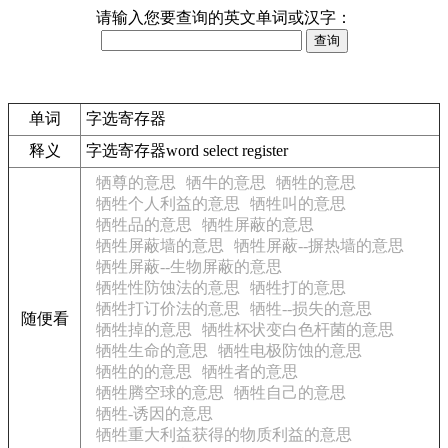
请输入您要查询的英文单词或汉字：
单词
字选寄存器
释义
字选寄存器word select register
牺尊的意思
牺牛的意思
牺牲的意思
牺牲个人利益的意思
牺牲叫的意思
牺牲品的意思
牺牲屏蔽的意思
牺牲屏蔽墙的意思
牺牲屏蔽--摒热墙的意思
牺牲屏蔽--生物屏蔽的意思
牺牲性防蚀法的意思
牺牲打的意思
牺牲打订价法的意思
牺牲--损失的意思
随便看
牺牲掉的意思
牺牲杯状变白色杆菌的意思
牺牲生命的意思
牺牲电极防蚀的意思
牺牲的的意思
牺牲者的意思
牺牲腾空球的意思
牺牲自己的意思
牺牲-诱因的意思
牺牲重大利益获得的物质利益的意思