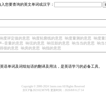
输入您要查询的英文单词或汉字：
响度评定值的意思
响度轮廓线的意思
响度量测的意思
响度量
声--音量的意思
响弦的意思
响弦鼓的意思
响当当的意思
响当
得很的意思
响房的意思
响指的意思
常用英语单词及词组短语的翻译及用法，是英语学习的必备工具。
Copyright © 2000-2024 1mrm.com All Rights Reserved
京ICP备2021023879号
更新时间：2026/8/8 6:27:14