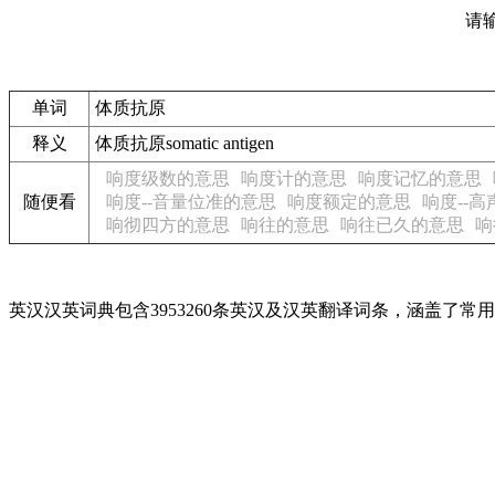
请
单词
体质抗原
释义
体质抗原somatic antigen
响度级数的意思
响度计的意思
响度记忆的意思
随便看
响度--音量位准的意思
响度额定的意思
响度--高
响彻四方的意思
响往的意思
响往已久的意思
响
英汉汉英词典包含3953260条英汉及汉英翻译词条，涵盖了