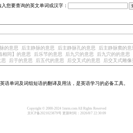
输入您要查询的英文单词或汉字：
脉的意思
后主静脉的意思
后主静脉孔的意思
后主静脉窦的意
 所指相同】的意思
后乐节的意思
后九穴的意思
后九穴的的意思
意思
后于的意思
后五代的意思
后交叉式的意思
后交叉式雕像
常用英语单词及词组短语的翻译及用法，是英语学习的必备工具。
Copyright © 2000-2024 1mrm.com All Rights Reserved
京ICP备2021023879号
更新时间：2026/8/7 22:30:09