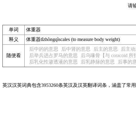
请
单词
体重器
释义
体重器tǐzhòngqìscales (to measure body weight)
后中的的意思
后中肾的意思
后主的意思
后主动
随便看
后举兵进占罗马的意思
后乌喙骨【与 coracoid
后乳化性渗透液的意思
后乳静脉的意思
后事的
英汉汉英词典包含3953260条英汉及汉英翻译词条，涵盖了