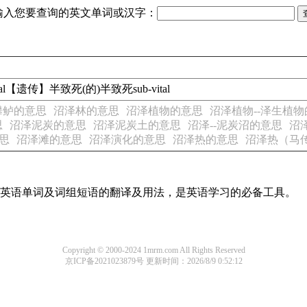
输入您要查询的英文单词或汉字：
al【遗传】半致死(的)半致死sub-vital
攀鲈的意思
沼泽林的意思
沼泽植物的意思
沼泽植物--泽生植
思
沼泽泥炭的意思
沼泽泥炭土的意思
沼泽--泥炭沼的意思
沼
思
沼泽滩的意思
沼泽演化的意思
沼泽热的意思
沼泽热（马
常用英语单词及词组短语的翻译及用法，是英语学习的必备工具。
Copyright © 2000-2024 1mrm.com All Rights Reserved
京ICP备2021023879号
更新时间：2026/8/9 0:52:12