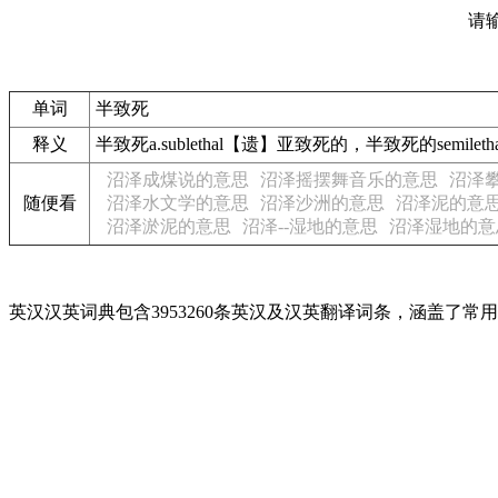
请
单词
半致死
释义
半致死a.sublethal【遗】亚致死的，半致死的semileth
沼泽成煤说的意思
沼泽摇摆舞音乐的意思
沼泽
随便看
沼泽水文学的意思
沼泽沙洲的意思
沼泽泥的意
沼泽淤泥的意思
沼泽--湿地的意思
沼泽湿地的意
英汉汉英词典包含3953260条英汉及汉英翻译词条，涵盖了