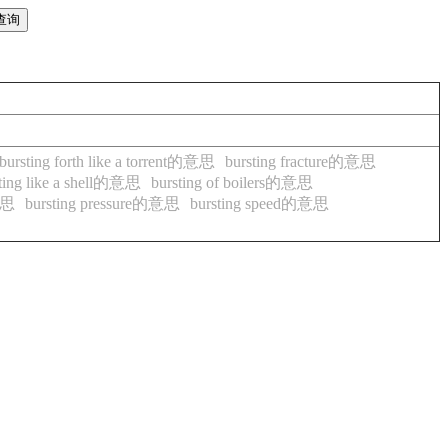
bursting forth like a torrent的意思
bursting fracture的意思
ting like a shell的意思
bursting of boilers的意思
意思
bursting pressure的意思
bursting speed的意思