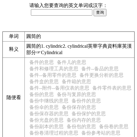
请输入您要查询的英文单词或汉字：
单词
圓筒的
圓筒的1. cylindric2. cylindrical英華字典資料庫英漢
释义
部分☞Cylindrical
备件的意思
备件儿的意思
备件和修理工具的意思
备件--备品的意思
备件--备用零件的意思
备件更换分析的意思
备件盒的意思
备件箱的意思
备件--附件--备用仪表的意思
备件零件表的意思
备份的意思
备份与复原的意思
随便看
备份中继线的意思
备份件的意思
备份伞的意思
备份保存的意思
备份保存器的意思
备份保护的意思
备份光盘的意思
备份内存的意思
备份副本的意思
备份包的意思
备份卷的意思
备份卷清理过程的意思
备份参考站的意思