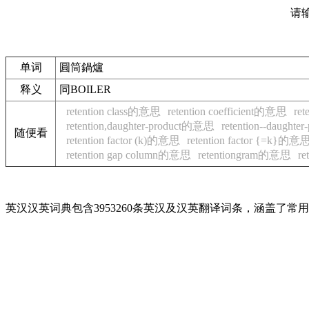
请
单词
圓筒鍋爐
释义
同BOILER
retention class的意思
retention coefficient的意思
re
retention,daughter-product的意思
retention--daught
随便看
retention factor (k)的意思
retention factor {=k}的意
retention gap column的意思
retentiongram的意思
re
英汉汉英词典包含3953260条英汉及汉英翻译词条，涵盖了