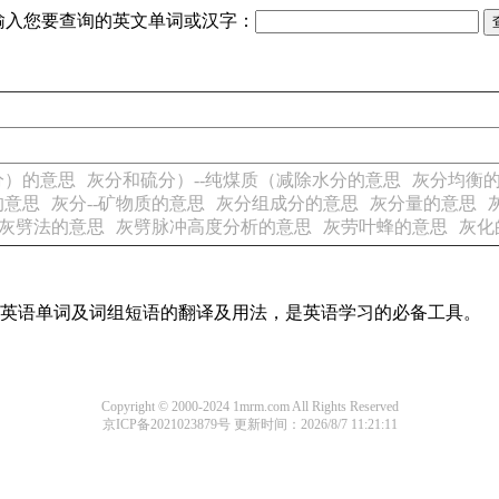
输入您要查询的英文单词或汉字：
分）的意思
灰分和硫分）--纯煤质（减除水分的意思
灰分均衡
的意思
灰分--矿物质的意思
灰分组成分的意思
灰分量的意思
灰劈法的意思
灰劈脉冲高度分析的意思
灰劳叶蜂的意思
灰化
常用英语单词及词组短语的翻译及用法，是英语学习的必备工具。
Copyright © 2000-2024 1mrm.com All Rights Reserved
京ICP备2021023879号
更新时间：2026/8/7 11:21:11