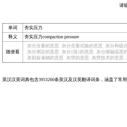
请
单词
夯实压力
释义
夯实压力compaction pressure
灰分含量的意思
灰分含量试验的意思
灰分和硫
随便看
灰分测定的意思
灰分{煤}的意思
灰分熔融温度
灰刻齿雀鲷的意思
灰劈的意思
灰劈技术的意思
英汉汉英词典包含3953260条英汉及汉英翻译词条，涵盖了