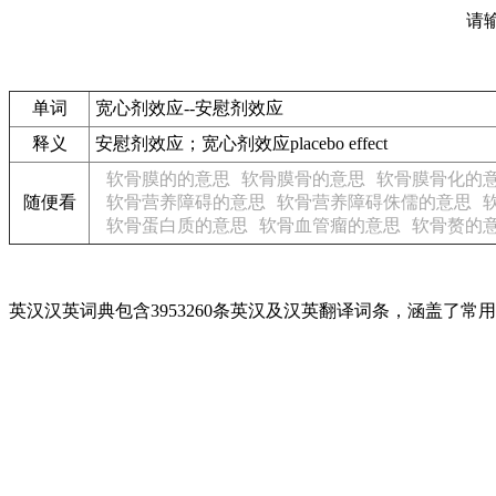
请
单词
宽心剂效应--安慰剂效应
释义
安慰剂效应；宽心剂效应placebo effect
软骨膜的的意思
软骨膜骨的意思
软骨膜骨化的
随便看
软骨营养障碍的意思
软骨营养障碍侏儒的意思
软骨蛋白质的意思
软骨血管瘤的意思
软骨赘的
英汉汉英词典包含3953260条英汉及汉英翻译词条，涵盖了