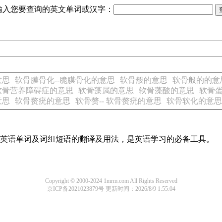
输入您要查询的英文单词或汉字：
意思
软骨膜骨化--脆膜骨化的意思
软骨般的意思
软骨般的的意
软骨营养障碍症的意思
软骨藻属的意思
软骨藻酸的意思
软骨
意思
软骨赘疣的意思
软骨赘-- 软骨赘疣的意思
软骨软化的意思
常用英语单词及词组短语的翻译及用法，是英语学习的必备工具。
Copyright © 2000-2024 1mrm.com All Rights Reserved
京ICP备2021023879号
更新时间：2026/8/9 1:55:04