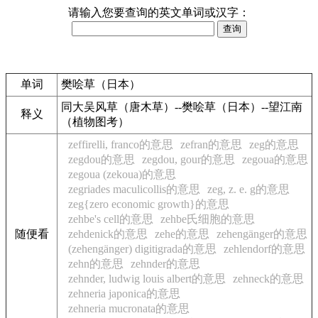
请输入您要查询的英文单词或汉字：
单词
樊哙草（日本）
同大吴风草（唐木草）--樊哙草（日本）--望江南
释义
（植物图考）
zeffirelli, franco的意思
zefran的意思
zeg的意思
zegdou的意思
zegdou, gour的意思
zegoua的意思
zegoua (zekoua)的意思
zegriades maculicollis的意思
zeg, z. e. g的意思
zeg{zero economic growth}的意思
zehbe's cell的意思
zehbe氏细胞的意思
随便看
zehdenick的意思
zehe的意思
zehengänger的意思
(zehengänger) digitigrada的意思
zehlendorf的意思
zehn的意思
zehnder的意思
zehnder, ludwig louis albert的意思
zehneck的意思
zehneria japonica的意思
zehneria mucronata的意思