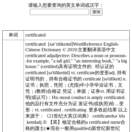
请输入您要查询的英文单词或汉字：
单词
certificated
certificated [sərˈtɪfɪkeɪtɪd]WordReference English-
Chinese Dictionary © 2019:主要翻译英语中文
certificated adjadjective: Describes a noun or pronoun-
-for example, "a tall girl," "an interesting book," "a big
house." (certified)具有证明文件的 经认证的
certificated [sə'tifikeitid] vt. certificate的变形adj. 持有
证明书的，持有合格证书的 certificate [sə'tifikeit] n.
证书；执照，凭照；(尤指)中小学毕业证书，文
凭；(教师)合格证 凭证；单据；证券vt. 用证书证
明(或认可)：His moral conduct is amply certificated.
他的品行有文件充分为证 发证书(或执照)给…变
形：vt. certificated . certificating 更多收起结果 以上
来源于：《21世纪大英汉词典》 certificatedsɚˈtɪfə
ˌketɪdadj.① 【英】檢定合格的a certificated nurse合
格的護士(★現在一般用qualified)新世纪新世纪