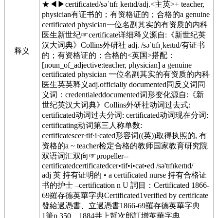
★◀▶certificated/səˈtɪfɪˌkeɪtɪd/adj.<主英>+ teacher,
physician有证书的；有资格证的；合格的a genuine
certificated physician一位名副其实的有资质的内科
医生新世纪☞certificate详细释义源自:《新世纪英
汉大词典》Collins外研社 adj. /səˈtɪfɪˌkeɪtɪd/有证书
释义
的；有资格证的；合格的<英国>搭配：
[noun_of_adjective:teacher, physician] a genuine
certificated physician 一位名副其实的有资质的内科
医生英英释义adj.officially documented同反义词同
义词：credentialeddocumented词形变化源自:《新
世纪英汉大词典》Collins外研社动词过去式:
certificated动词过去分词: certificated动词现在分词:
certificating动词第三人称单数:
certificatescer·tif·i·cated形容词((英))取得执照的, 有
资格的a ~ teacher检定合格的教师国家教育研究院
双语词汇双向☞propeller--
certificatedcertificatedcer•tif•i•cat•ed /sə'tɪfɪkeɪtɪd/
adj 英 持有证明的 • a certificated nurse 持有合格证
书的护士 –certification n U 詞目：Certificated 1866-
69羅存德英華字典Certificated1verified by certificate
發給過憑書、立過憑書1866-69羅存德英華字典
1筆p 350 1884井上哲次郎訂增英華字典