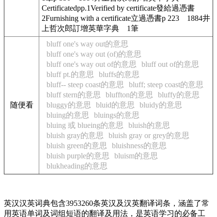
Certificatedpp.1Verified by certificate發給過憑書
2Furnishing with a certificate立過憑書p 223 1884井
上哲次郎訂增英華字典 1筆
bluff one's way out的意思
bluff one's way out (of)的意思
bluff one's way out of的意思
bluff out of的意思
bluff pt.的意思
bluffs的意思
bluff-- steep coast的意思
bluff; steep coast的意思
bluff stern的意思
bluffton的意思
bluffy的意思
随便看
bluggy的意思
bluid的意思
bluidy的意思
bluing的意思
bluings的意思
bluing 或 blueing的意思
bluish的意思
bluish gray的意思
bluish gray or grey的意思
bluish green的意思
bluishness的意思
bluish purple的意思
bluism的意思
blukheading的意思
英汉汉英词典包含3953260条英汉及汉英翻译词条，涵盖了常
用英语单词及词组短语的翻译及用法，是英语学习的必备工