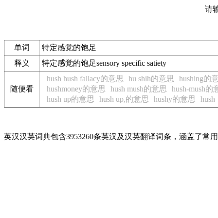
请
单词
特定感觉的饱足
释义
特定感觉的饱足sensory specific satiety
hush hush fallacy的意思
hu shih的意思
hushing的
随便看
hushmoney的意思
hush mush的意思
hush-mush
hush up的意思
hush up,的意思
hushy的意思
hus
英汉汉英词典包含3953260条英汉及汉英翻译词条，涵盖了