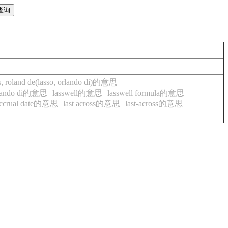
s, roland de(lasso, orlando di)的意思
rlando di的意思
lasswell的意思
lasswell formula的意思
 accrual date的意思
last across的意思
last-across的意思