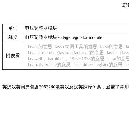
请
单词
电压调整器模块
释义
电压调整器模块voltage regulator module
lassos的意思
lasso 绘图工具的意思
lassu的意思
l
lassus, roland de(lasso, orlando di)的意思
lassus（l
随便看
lasswell， harold d.， 1902~1978的意思
lassú的意
last activity date的意思
last address register的意思
l
英汉汉英词典包含3953260条英汉及汉英翻译词条，涵盖了