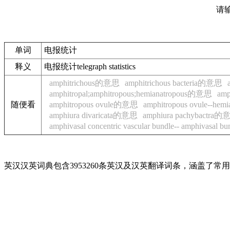
请
单词
电报统计
释义
电报统计telegraph statistics
amphitrichous的意思
amphitrichous bacteria的意思
amphitropal;amphitropous;hemianatropous的意思
amp
随便看
amphitropous ovule的意思
amphitropous ovule--he
amphiura divaricata的意思
amphiura pachybactra
amphivasal concentric vascular bundle-- amphivasal 
英汉汉英词典包含3953260条英汉及汉英翻译词条，涵盖了