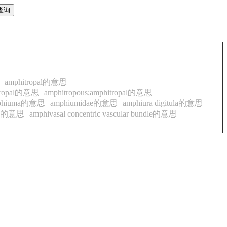
amphitropal的意思
itropal的意思
amphitropous;amphitropal的意思
phiuma的意思
amphiumidae的意思
amphiura digitula的意思
dle的意思
amphivasal concentric vascular bundle的意思