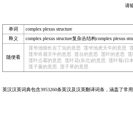
请
单词
complex plexus structure
释义
complex plexus structure复杂丛结构complex ple
莲华池细长吉丁虫的意思
莲华池虎天牛的意思
莲华肖眉天牛的意思
莲台的意思
莲叶的意思
莲
随便看
莲叶点霉的意思
莲叶花(东北)的意思
莲叶莓(日
莲子羹的意思
莲子草的意思
英汉汉英词典包含3953260条英汉及汉英翻译词条，涵盖了