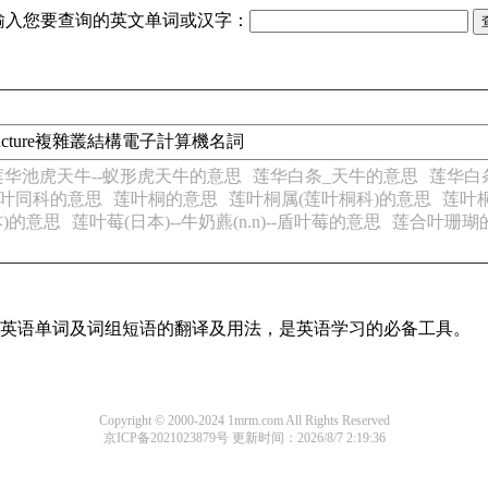
输入您要查询的英文单词或汉字：
xus structure複雜叢結構電子計算機名詞
莲华池虎天牛--蚁形虎天牛的意思
莲华白条_天牛的意思
莲华白
叶同科的意思
莲叶桐的意思
莲叶桐属(莲叶桐科)的意思
莲叶
本)的意思
莲叶莓(日本)--牛奶藨(n.n)--盾叶莓的意思
莲合叶珊瑚
常用英语单词及词组短语的翻译及用法，是英语学习的必备工具。
Copyright © 2000-2024 1mrm.com All Rights Reserved
京ICP备2021023879号
更新时间：2026/8/7 2:19:36