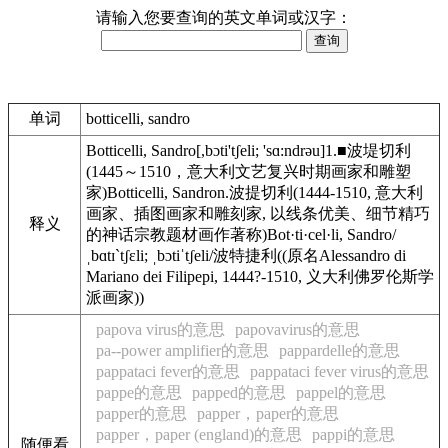
请输入您要查询的英文单词或汉字：
单词
botticelli, sandro
Botticelli, Sandro[,bɔti'tʃeli; 'sɑ:ndrəu]1.■波堤切利
(1445～1510，意大利文艺复兴时期画家和雕塑
家)Botticelli, Sandron.波提切利(1444-1510, 意大利
画家、插图画家和雕刻家, 以线条优美、细节精巧
释义
的神话宗教题材画作著称)Bot·ti·cel·li, Sandro/
ˌbɑtɪ`tʃɛli; ˌbɔtiˈtʃeli/波特捷利((原名Alessandro di
Mariano dei Filipepi, 1444?-1510, 义大利佛罗伦斯学
派画家))
papova virus的意思
papovavirus的意思
pa--power amplifier的意思
pappardelle的意思
pappataci fever的意思
pappataci fever virus的意思
pappe的意思
papped的意思
pappel的意思
papper的意思
papper，paper的意思
papper，paper (england)的意思
pappi的意思
随便看