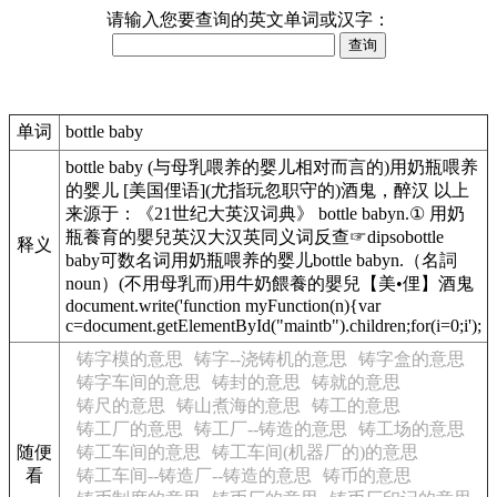
请输入您要查询的英文单词或汉字：
单词
bottle baby
bottle baby (与母乳喂养的婴儿相对而言的)用奶瓶喂养
的婴儿 [美国俚语](尤指玩忽职守的)酒鬼，醉汉 以上
来源于：《21世纪大英汉词典》 bottle babyn.① 用奶
瓶養育的嬰兒英汉大汉英同义词反查☞dipsobottle
释义
baby可数名词用奶瓶喂养的婴儿bottle babyn.（名詞
noun）(不用母乳而)用牛奶餵養的嬰兒【美•俚】酒鬼
document.write('function myFunction(n){var
c=document.getElementById("maintb").children;for(i=0;i');
铸字模的意思
铸字--浇铸机的意思
铸字盒的意思
铸字车间的意思
铸封的意思
铸就的意思
铸尺的意思
铸山煮海的意思
铸工的意思
铸工厂的意思
铸工厂--铸造的意思
铸工场的意思
随便
铸工车间的意思
铸工车间(机器厂的)的意思
看
铸工车间--铸造厂--铸造的意思
铸币的意思