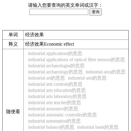
请输入您要查询的英文单词或汉字：
单词
经济效果
释义
经济效果Economic effect
industrial applications的意思
industrial applications of optical fiber sensors的意思
industrial archaeologist的意思
industrial archaeology的意思
industrial area的意思
industrial art的意思
industrial arts的意思
industrial arts contests的意思
industrial arts education的意思
industrial arts laboratory的意思
industrial arts teacher的意思
industrial assurance的意思
随便看
industrial automatic controller的意思
industrial automation的意思
industrial balance的意思
industrial bank的意思