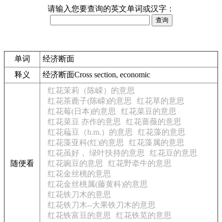
请输入您要查询的英文单词或汉字：
单词
经济断面
释义
经济断面Cross section, economic
红花茉莉（陈嵘）的意思
红花茶蔍子(陈嵘)的意思
红花草的意思
红花莓(日本)的意思
红花菜豆的意思
红花菜豆 亦作的意思
红花蔷薇的意思
红花藊豆（h.m.）的意思
红花藻的意思
红花藻亚科(红)的意思
红花藻属的意思
红花虽好， 绿叶扶持的意思
红花豆的意思
随便看
红花豌豆的意思
红花野牵牛的意思
红花金丝桃的意思
红花金丝桃属(藤黄科)的意思
红花铁刀木的意思
红花铁刀木--大果铁刀木的意思
红花铁富豆的意思
红花铁苋的意思