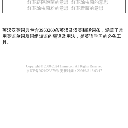
红花链隔孢菌的意思
红花除虫菊的意思
红花除虫菊粉的意思
红花青藤的意思
英汉汉英词典包含3953260条英汉及汉英翻译词条，涵盖了常
用英语单词及词组短语的翻译及用法，是英语学习的必备工
具。
Copyright © 2000-2024 1mrm.com All Rights Reserved
京ICP备2021023879号
更新时间：2026/8/8 16:03:17