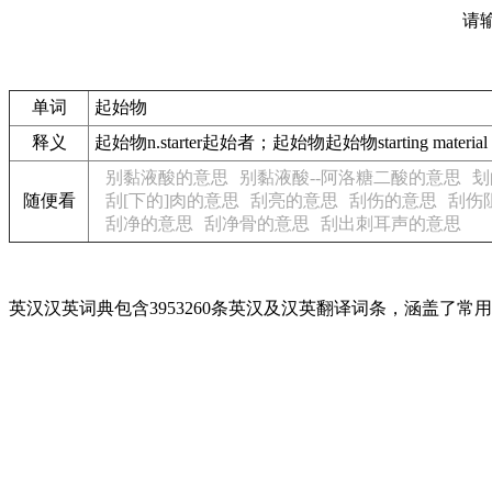
请
单词
起始物
释义
起始物n.starter起始者；起始物起始物starting material
别黏液酸的意思
别黏液酸--阿洛糖二酸的意思
刬
随便看
刮[下的]肉的意思
刮亮的意思
刮伤的意思
刮伤
刮净的意思
刮净骨的意思
刮出刺耳声的意思
英汉汉英词典包含3953260条英汉及汉英翻译词条，涵盖了