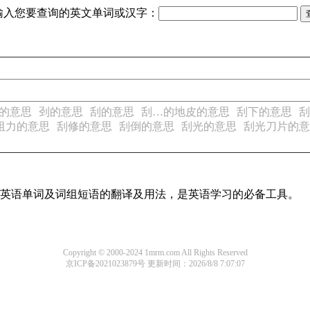
输入您要查询的英文单词或汉字：
的意思
刭的意思
刮的意思
刮…的地皮的意思
刮下的意思
刮
阻力的意思
刮修的意思
刮倒的意思
刮光的意思
刮光刀片的意
常用英语单词及词组短语的翻译及用法，是英语学习的必备工具。
Copyright © 2000-2024 1mrm.com All Rights Reserved
京ICP备2021023879号
更新时间：2026/8/8 7:07:07