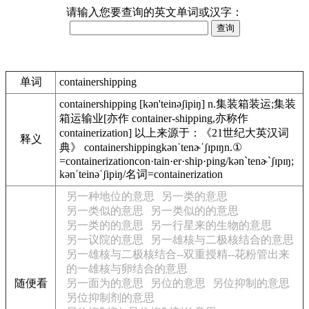
请输入您要查询的英文单词或汉字：
单词
containershipping
containershipping [kən'teinəʃipiŋ] n.集装箱装运;集装
箱运输业[亦作 container-shipping,亦称作
containerization] 以上来源于：《21世纪大英汉词
释义
典》 containershippingkənˈtenɚˈʃɪpɪŋn.①
=containerizationcon·tain·er·ship·ping/kən`tenɚ`ʃɪpɪŋ;
kənˈteinəˈʃipiŋ/名词=containerization
另一种地位的意思
另一类的意思
另一类似的意思
另一类似的的意思
另一类的的意思
另一行星来的生物的意思
另一议院的意思
另一雄核与二极核结合的意思
另一雄核与二极核结合--双重授精--花粉管出来
的一雄核与卵结合的意思
随便看
另一面为的意思
另位的意思
另位抑制的意思
另位抑制剂的意思