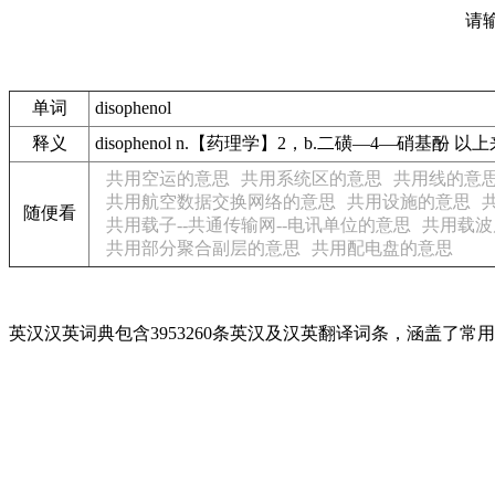
请
单词
disophenol
释义
disophenol n.【药理学】2，b.二磺—4—硝基
共用空运的意思
共用系统区的意思
共用线的意
共用航空数据交换网络的意思
共用设施的意思
随便看
共用载子--共通传输网--电讯单位的意思
共用载波
共用部分聚合副层的意思
共用配电盘的意思
英汉汉英词典包含3953260条英汉及汉英翻译词条，涵盖了