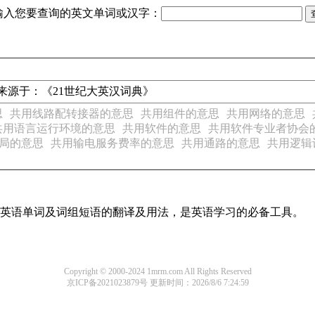
输入您要查询的英文单词或汉字：
酚 以上来源于：《21世纪大英汉词典》
思
共用线路配转接器的意思
共用组件的意思
共用网络的意思
共用语言运行环境的意思
共用软件的意思
共用软件专业者协会
局的意思
共用输电服务费率的意思
共用通路的意思
共用逻辑
常用英语单词及词组短语的翻译及用法，是英语学习的必备工具。
Copyright © 2000-2024 1mrm.com All Rights Reserved
京ICP备2021023879号
更新时间：2026/8/6 7:24:59