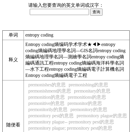
请输入您要查询的英文单词或汉字：
单词
entropy coding
Entropy coding熵编码学术学术★◀▶entropy
coding熵編碼地理學名詞—GIS名詞entropy coding
熵編碼地理學名詞—測繪學名詞entropy coding熵
释义
編碼通訊工程entropy coding熵編碼海洋科學名詞
—水下工程entropy coding熵編碼電子計算機名詞
Entropy coding熵編碼電子工程
premonishes的意思
premonishing的意思
premonishment的意思
premonitary的意思
premonition的意思
premonitions的意思
premonitive的意思
premonitor的意思
premonitorily的意思
premonitory的意思
premonitory pest的意思
premonitory plague的意思
premonitory plague-- premonitory pest的意思
随便看
premonitory plague; premonitory pest的意思