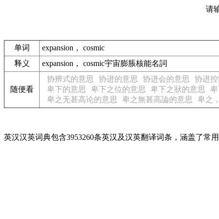
请
单词
expansion， cosmic
释义
expansion， cosmic宇宙膨脹核能名詞
协辨式的意思
协进的意思
协进会的意思
协进控
随便看
卑下的意思
卑下之位的意思
卑下之狀的意思
卑
卑之无甚高论的意思
卑之無甚高論的意思
卑之
英汉汉英词典包含3953260条英汉及汉英翻译词条，涵盖了