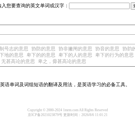
输入您要查询的英文单词或汉字：
制号志的意思
协防的意思
协非撇闸的意思
协音的意思
协韵
下地的意思
卑下的的意思
卑下的人的意思
卑下的行为的意思
，无甚高论的意思
卑之，毋甚高论的意思
常用英语单词及词组短语的翻译及用法，是英语学习的必备工具。
Copyright © 2000-2024 1mrm.com All Rights Reserved
京ICP备2021023879号
更新时间：2026/8/6 11:01:21