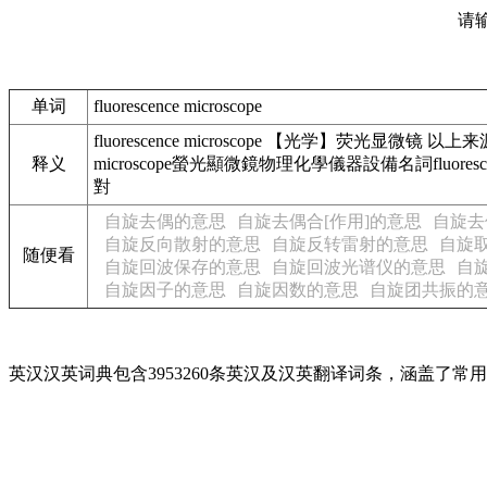
请
单词
fluorescence microscope
fluorescence microscope 【光学】荧光显微镜 以上来
释义
microscope螢光顯微鏡物理化學儀器設備名詞fluorescen
對
自旋去偶的意思
自旋去偶合[作用]的意思
自旋去
自旋反向散射的意思
自旋反转雷射的意思
自旋
随便看
自旋回波保存的意思
自旋回波光谱仪的意思
自
自旋因子的意思
自旋因数的意思
自旋团共振的
英汉汉英词典包含3953260条英汉及汉英翻译词条，涵盖了