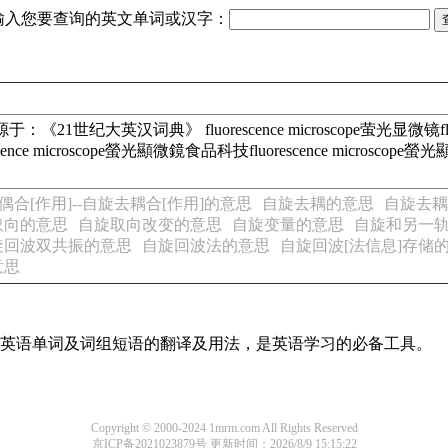
输入您要查询的英文单词或汉字：
源于：《21世纪大英汉词典》 fluorescence microscope萤光显微镜fluo
ce microscope螢光顯微鏡食品科技fluorescence microscope
偶合[作用]--自旋去耦合[作用]的意思
自旋去耦的意思
自旋去耦
取向的意思
自旋取向改变的意思
自旋变量的意思
自旋和另一
旋回波双共振的意思
自旋回波法的意思
自旋回波[法信息]存储
意思
常用英语单词及词组短语的翻译及用法，是英语学习的必备工具。
Copyright © 2000-2024 1mrm.com All Rights Reserved
京ICP备2021023879号
更新时间：2026/8/9 15:15:22