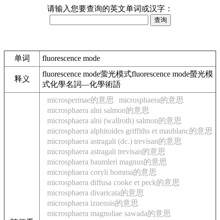
请输入您要查询的英文单词或汉字：
单词
fluorescence mode
fluorescence mode萤光模式fluorescence mode螢光模
释义
式化學名詞—化學術語
microspermae的意思
microsphaera的意思
microsphaera alni salmon的意思
microsphaera alni (wallroth) salmon的意思
microsphaera alphitoides griffiths et maublanc的意思
microsphaera astragali (dc.) trevisan的意思
microsphaera astragali trevisan的意思
microsphaera baumleri magnus的意思
microsphaera coryli homma的意思
microsphaera diffusa cooke et peck的意思
microsphaera divaricata的意思
microsphaera izuensis的意思
microsphaera magnoliae sawada的意思